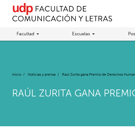
Facultad
Escuelas
Pos
Inicio
/
Noticias y prensa
/
Raúl Zurita gana Premio de Derechos Human
RAÚL ZURITA GANA PREM