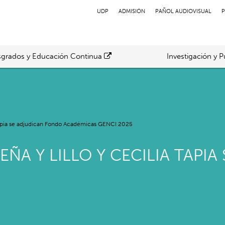
UDP
ADMISIÓN
PAÑOL AUDIOVISUAL
P
grados y Educación Continua
Investigación y P
 Tapia se adjudican Fondo Académicas GENCI 2025
ÑA Y LILLO Y CECILIA TAPI