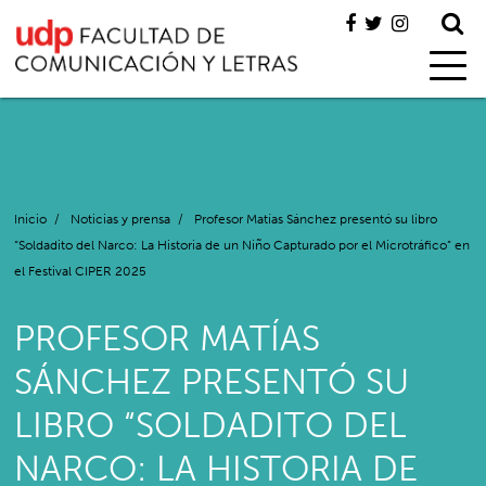
Inicio
/
Noticias y prensa
/
Profesor Matías Sánchez presentó su libro
“Soldadito del Narco: La Historia de un Niño Capturado por el Microtráfico” en
el Festival CIPER 2025
PROFESOR MATÍAS
SÁNCHEZ PRESENTÓ SU
LIBRO “SOLDADITO DEL
NARCO: LA HISTORIA DE