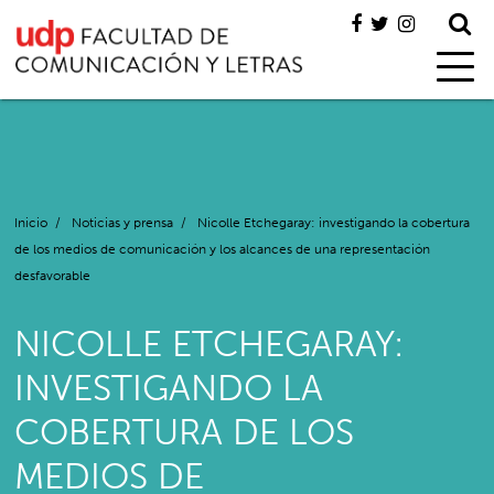
Inicio
/
Noticias y prensa
/
Nicolle Etchegaray: investigando la cobertura
de los medios de comunicación y los alcances de una representación
desfavorable
NICOLLE ETCHEGARAY:
INVESTIGANDO LA
COBERTURA DE LOS
MEDIOS DE