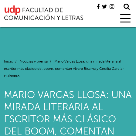
Inicio
/
Noticias y prensa
/
Mario Vargas Llosa: una mirada literaria al
escritor más clásico del boom, comentan Álvaro Bisama y Cecilia García-
Huidobro
MARIO VARGAS LLOSA: UNA
MIRADA LITERARIA AL
ESCRITOR MÁS CLÁSICO
DEL BOOM, COMENTAN