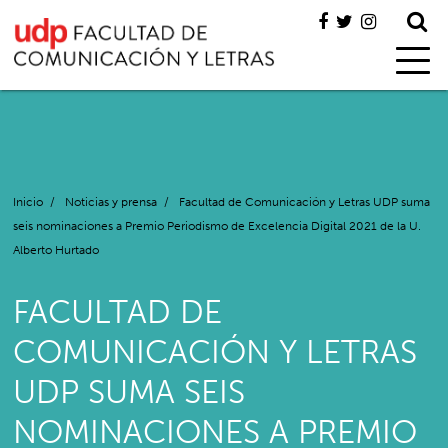
Inicio
/
Noticias y prensa
/
Facultad de Comunicación y Letras UDP suma
seis nominaciones a Premio Periodismo de Excelencia Digital 2021 de la U.
Alberto Hurtado
FACULTAD DE
COMUNICACIÓN Y LETRAS
UDP SUMA SEIS
NOMINACIONES A PREMIO