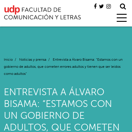
Inicio
/
Noticias y prensa
/
Entrevista a Álvaro Bisama: “Estamos con un
gobierno de adultos, que cometen errores adultos y tienen que ser leídos
como adultos”
ENTREVISTA A ÁLVARO
BISAMA: “ESTAMOS CON
UN GOBIERNO DE
ADULTOS, QUE COMETEN