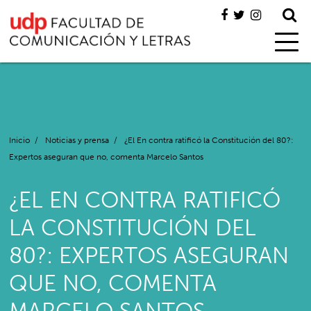
Inicio
/
Noticias y prensa
/
¿El En contra ratificó la Constitución del 80?:
Expertos aseguran que no, comenta Marcelo Santos
¿EL EN CONTRA RATIFICÓ
LA CONSTITUCIÓN DEL
80?: EXPERTOS ASEGURAN
QUE NO, COMENTA