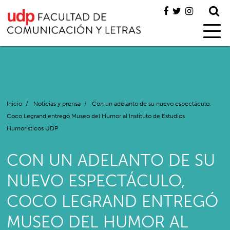
Inicio
/
Noticias y prensa
/
Con un adelanto de su nuevo espectáculo,
Coco Legrand entregó Museo del Humor al Instituto de Estudios
Humorísticos UDP
CON UN ADELANTO DE SU
NUEVO ESPECTÁCULO,
COCO LEGRAND ENTREGÓ
MUSEO DEL HUMOR AL