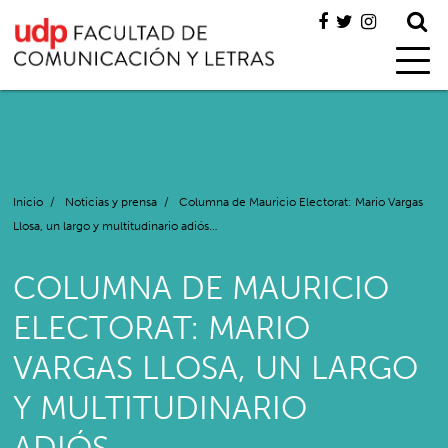
Inicio
/
Noticias y prensa
/
Columna de Mauricio Electorat: Mario Vargas
Llosa, un largo y multitudinario adiós…
COLUMNA DE MAURICIO
ELECTORAT: MARIO
VARGAS LLOSA, UN LARGO
Y MULTITUDINARIO