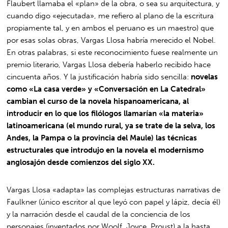
Flaubert llamaba el «plan» de la obra, o sea su arquitectura, y
cuando digo «ejecutada», me refiero al plano de la escritura
propiamente tal, y en ambos el peruano es un maestro) que
por esas solas obras, Vargas Llosa habría merecido el Nobel.
En otras palabras, si este reconocimiento fuese realmente un
premio literario, Vargas Llosa debería haberlo recibido hace
cincuenta años. Y la justificación habría sido sencilla:
novelas
como «La casa verde» y «Conversación en La Catedral»
cambian el curso de la novela hispanoamericana, al
introducir en lo que los filólogos llamarían «la materia»
latinoamericana (el mundo rural, ya se trate de la selva, los
Andes, la Pampa o la provincia del Maule) las técnicas
estructurales que introdujo en la novela el modernismo
anglosajón desde comienzos del siglo XX.
Vargas Llosa «adapta» las complejas estructuras narrativas de
Faulkner (único escritor al que leyó con papel y lápiz, decía él)
y la narración desde el caudal de la conciencia de los
personajes (inventados por Woolf, Joyce, Proust) a la hasta