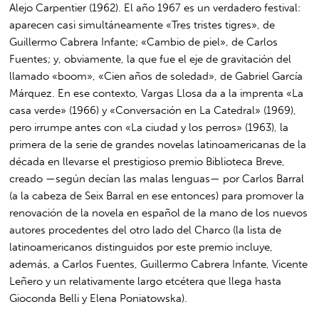
Alejo Carpentier (1962). El año 1967 es un verdadero festival:
aparecen casi simultáneamente «Tres tristes tigres», de
Guillermo Cabrera Infante; «Cambio de piel», de Carlos
Fuentes; y, obviamente, la que fue el eje de gravitación del
llamado «boom», «Cien años de soledad», de Gabriel García
Márquez. En ese contexto, Vargas Llosa da a la imprenta «La
casa verde» (1966) y «Conversación en La Catedral» (1969),
pero irrumpe antes con «La ciudad y los perros» (1963), la
primera de la serie de grandes novelas latinoamericanas de la
década en llevarse el prestigioso premio Biblioteca Breve,
creado —según decían las malas lenguas— por Carlos Barral
(a la cabeza de Seix Barral en ese entonces) para promover la
renovación de la novela en español de la mano de los nuevos
autores procedentes del otro lado del Charco (la lista de
latinoamericanos distinguidos por este premio incluye,
además, a Carlos Fuentes, Guillermo Cabrera Infante, Vicente
Leñero y un relativamente largo etcétera que llega hasta
Gioconda Belli y Elena Poniatowska).