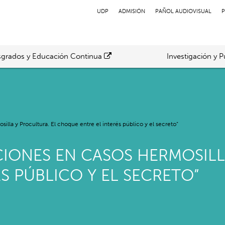
UDP
ADMISIÓN
PAÑOL AUDIOVISUAL
P
grados y Educación Continua
Investigación y P
illa y Procultura. El choque entre el interés público y el secreto”
ACIONES EN CASOS HERMOSILL
S PÚBLICO Y EL SECRETO”