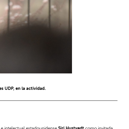
s UDP, en la actividad.
a e intelectual estadounidense
Siri Hustvedt
como invitada