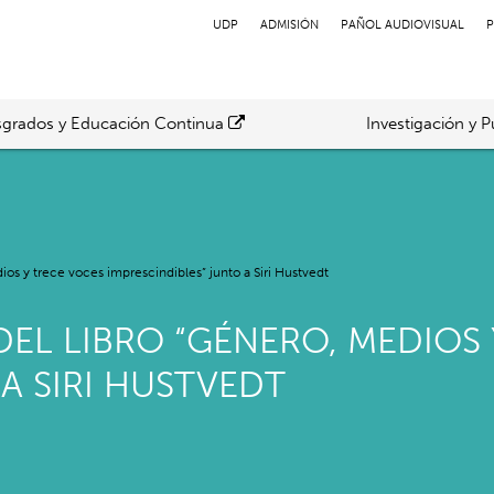
UDP
ADMISIÓN
PAÑOL AUDIOVISUAL
P
grados y Educación Continua
Investigación y P
ios y trece voces imprescindibles” junto a Siri Hustvedt
DEL LIBRO “GÉNERO, MEDIOS
A SIRI HUSTVEDT