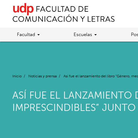
Facultad
Escuelas
Pos
Inicio
/
Noticias y prensa
/
Así fue el lanzamiento del libro “Género, med
ASÍ FUE EL LANZAMIENTO 
IMPRESCINDIBLES” JUNTO 