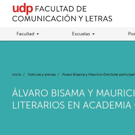
Facultad
Escuelas
Pos
Inicio
/
Noticias y prensa
/
Álvaro Bisama y Mauricio Electorat participa
ÁLVARO BISAMA Y MAURIC
LITERARIOS EN ACADEMIA