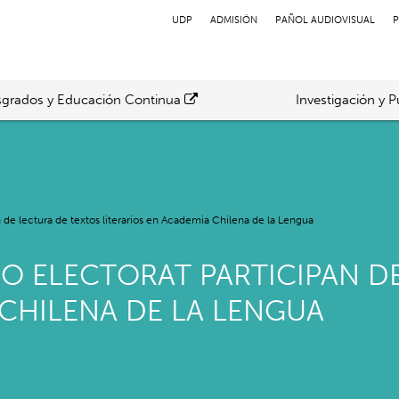
UDP
ADMISIÓN
PAÑOL AUDIOVISUAL
P
grados y Educación Continua
Investigación y P
n de lectura de textos literarios en Academia Chilena de la Lengua
IO ELECTORAT PARTICIPAN D
 CHILENA DE LA LENGUA