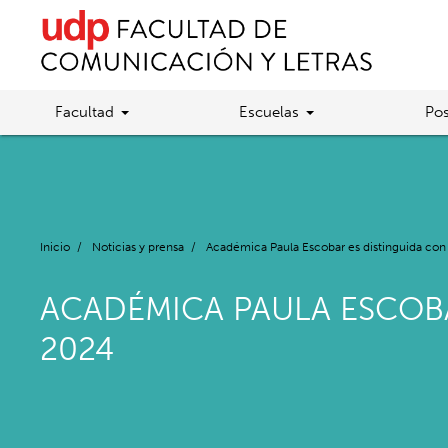
Facultad
Escuelas
Pos
Inicio
/
Noticias y prensa
/
Académica Paula Escobar es distinguida con
ACADÉMICA PAULA ESCOBA
2024