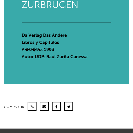
ZURBRUGEN
Da Verlag Das Andere
Libros y Capítulos
A�0�9o: 1993
Autor UDP:
Raúl Zurita Canessa
COMPARTIR