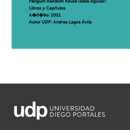
Penguin Random house (sello Aguilar)
Libros y Capítulos
A�0�9o: 2021
Autor UDP:
Andrea Lagos Ávila