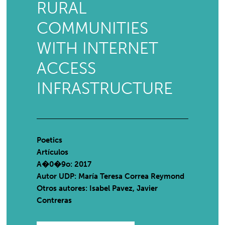
RURAL
COMMUNITIES
WITH INTERNET
ACCESS
INFRASTRUCTURE
Poetics
Artículos
A�0�9o: 2017
Autor UDP:
María Teresa Correa Reymond
Otros autores: Isabel Pavez, Javier
Contreras