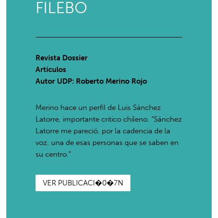
FILEBO
Revista Dossier
Artículos
Autor UDP:
Roberto Merino Rojo
Merino hace un perfil de Luis Sánchez
Latorre, importante critico chileno. “Sánchez
Latorre me pareció, por la cadencia de la
voz, una de esas personas que se saben en
su centro.”
VER PUBLICACI�0�7N