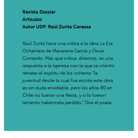
Revista Dossier
Artículos
Autor UDP:
Raúl Zurita Canessa
Raúl Zurita hace una crítica a la obra La Era
Ochentera de Macarena García y Óscar
Contardo. Más que crítica, diríamos, es una
respuesta a la ligereza con la que se intentó
retratar el espíritu de los ochenta “la
juventud desde la cual fue escrita esta obra
es sin duda envidiable, pero los años 80 en
Chile no fueron una fiesta, y si lo fueron
lamento habérmela perdido.” Dirá el poeta.