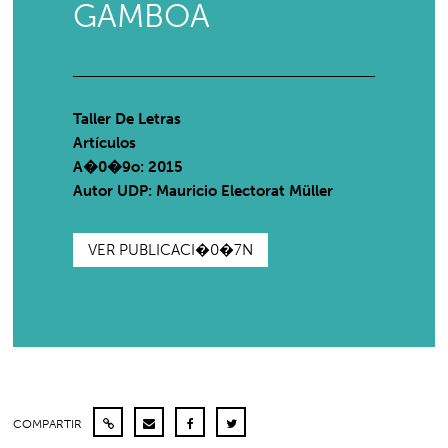
GAMBOA
Taller De Letras
Artículos
A�0�9o: 2015
Autor UDP:
Mauricio Electorat Müller
VER PUBLICACI�0�7N
COMPARTIR