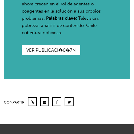
ahora crecen en el rol de agentes o
coagentes en la solución a sus propios
problemas.
Palabras clave:
Televisión,
pobreza, análisis de contenido, Chile,
cobertura noticiosa.
VER PUBLICACI�0�7N
COMPARTIR