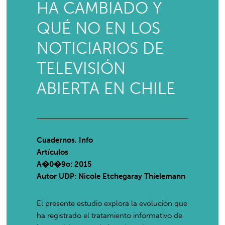
HA CAMBIADO Y
QUÉ NO EN LOS
NOTICIARIOS DE
TELEVISIÓN
ABIERTA EN CHILE
Cuadernos. Info
Artículos
A�0�9o: 2015
Autor UDP:
Nicole Etchegaray Thielemann
El presente estudio explora la evolución que
ha registrado el tratamiento informativo de