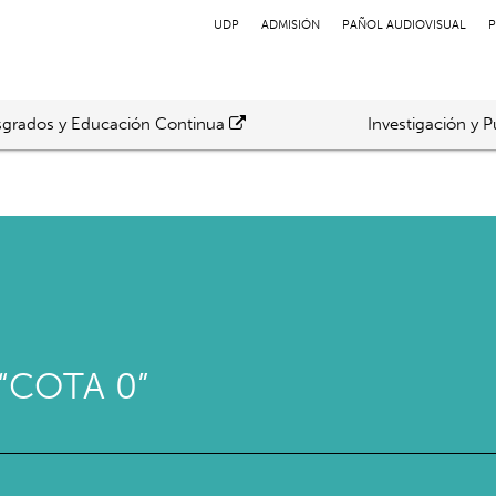
UDP
ADMISIÓN
PAÑOL AUDIOVISUAL
P
grados y Educación Continua
Investigación y P
“COTA 0”