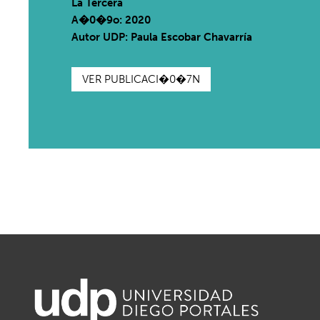
La Tercera
A�0�9o: 2020
Autor UDP:
Paula Escobar Chavarría
VER PUBLICACI�0�7N