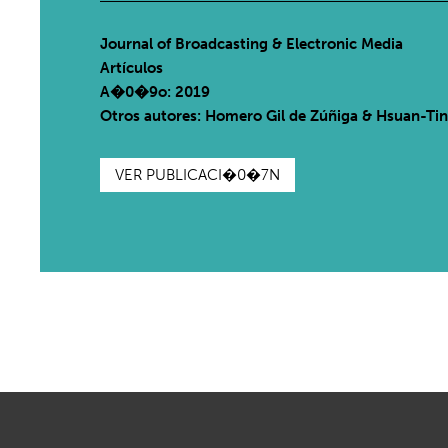
Journal of Broadcasting & Electronic Media
Artículos
A�0�9o: 2019
Otros autores: Homero Gil de Zúñiga & Hsuan-Ti
VER PUBLICACI�0�7N