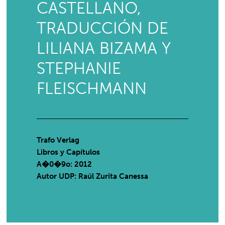
CASTELLANO,
TRADUCCIÓN DE
LILIANA BIZAMA Y
STEPHANIE
FLEISCHMANN
Trafo Verlag
Libros y Capítulos
A�0�9o: 2012
Autor UDP:
Raúl Zurita Canessa