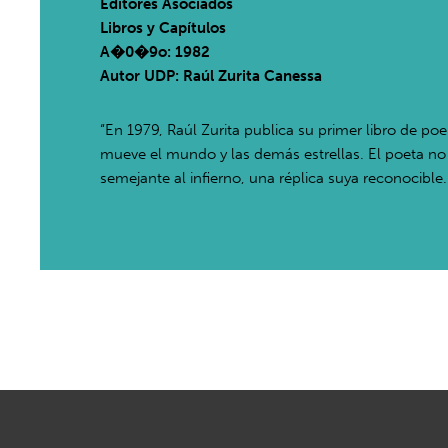
Editores Asociados
Libros y Capítulos
A�0�9o: 1982
Autor UDP:
Raúl Zurita Canessa
“En 1979, Raúl Zurita publica su primer libro de poe
mueve el mundo y las demás estrellas. El poeta no ha
semejante al infierno, una réplica suya reconocible.