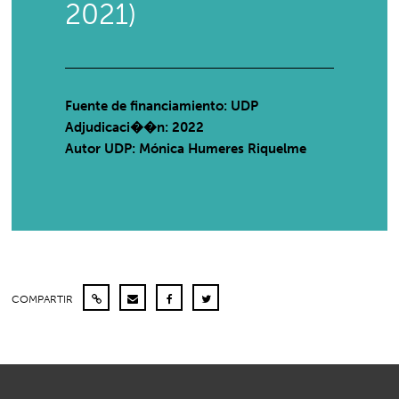
2021)
Fuente de financiamiento: UDP
Adjudicaci��n: 2022
Autor UDP:
Mónica Humeres Riquelme
COMPARTIR