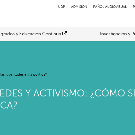
UDP
ADMISIÓN
PAÑOL AUDIOVISUAL
P
grados y Educación Continua
Investigación y P
s juventudes en la política?
REDES Y ACTIVISMO: ¿CÓMO 
ICA?