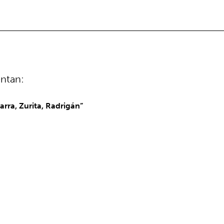
entan:
a, Zurita, Radrigán”