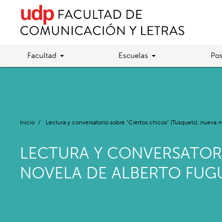
Facultad
Escuelas
Pos
Inicio
/
Lectura y conversatorio sobre “Ciertos chicos” (Tusquets), nueva 
LECTURA Y CONVERSATORI
NOVELA DE ALBERTO FUG