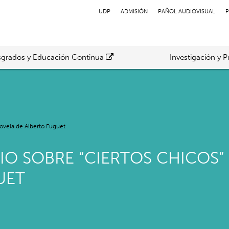
UDP
ADMISIÓN
PAÑOL AUDIOVISUAL
P
grados y Educación Continua
Investigación y P
novela de Alberto Fuguet
O SOBRE “CIERTOS CHICOS” 
UET