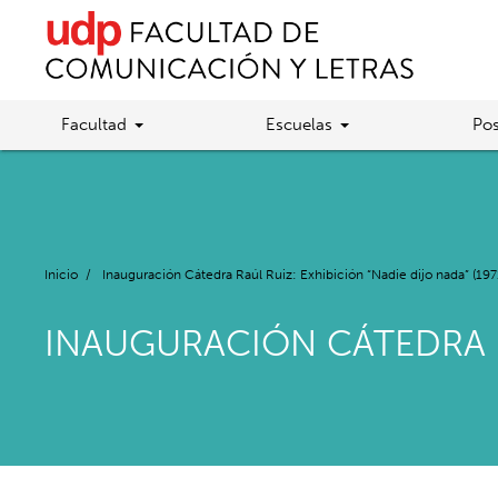
Facultad
Escuelas
Pos
Inicio
/
Inauguración Cátedra Raúl Ruiz: Exhibición “Nadie dijo nada” (197
INAUGURACIÓN CÁTEDRA RA