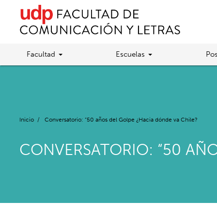
Facultad
Escuelas
Pos
Inicio
/
Conversatorio: “50 años del Golpe ¿Hacia dónde va Chile?
CONVERSATORIO: “50 AÑO