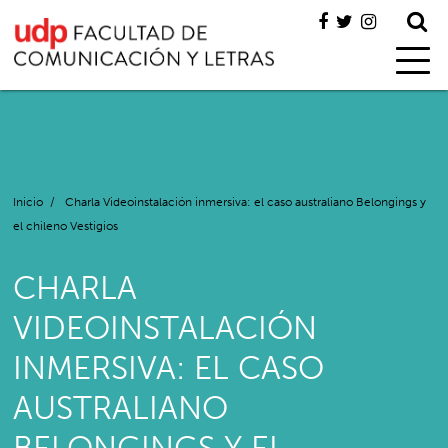
Inicio
/
Charla Videoinstalación inmersiva: el caso australiano Belongings y
el chileno Vestigios
CHARLA
VIDEOINSTALACIÓN
INMERSIVA: EL CASO
AUSTRALIANO