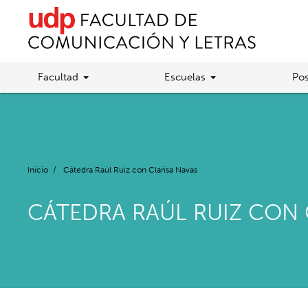
Facultad
Escuelas
Pos
Inicio
/
Cátedra Raúl Ruiz con Clarisa Navas
CÁTEDRA RAÚL RUIZ CON 