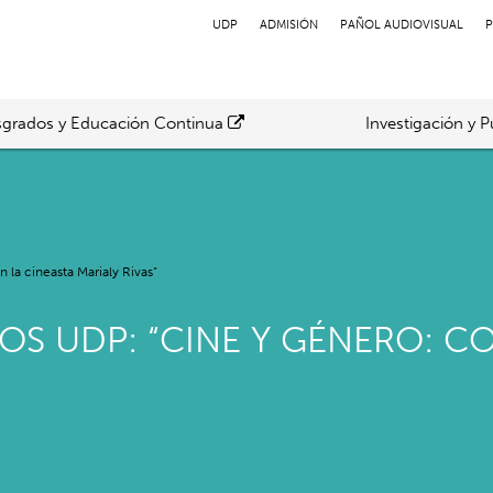
UDP
ADMISIÓN
PAÑOL AUDIOVISUAL
P
grados y Educación Continua
Investigación y P
la cineasta Marialy Rivas”
OS UDP: “CINE Y GÉNERO: 