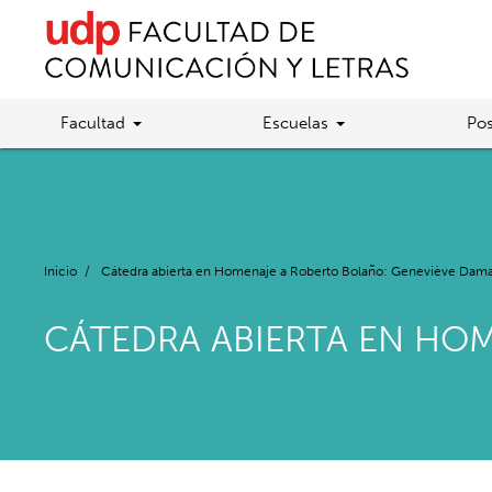
Facultad
Escuelas
Pos
Inicio
/
Cátedra abierta en Homenaje a Roberto Bolaño: Geneviève Dam
CÁTEDRA ABIERTA EN HO