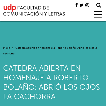
Inicio
/
Cátedra abierta en homenaje a Roberto Bolaño: Abrió los ojos la
cachorra
CÁTEDRA ABIERTA EN
HOMENAJE A ROBERTO
BOLAÑO: ABRIÓ LOS OJOS
LA CACHORRA