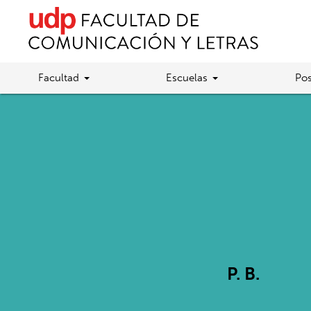
Facultad
Escuelas
Pos
P. B.