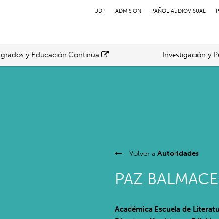
UDP
ADMISIÓN
PAÑOL AUDIOVISUAL
P
grados y Educación Continua
Investigación y P
Volver a
Autoridades
PAZ BALMAC
Académica Escuela de Literatu