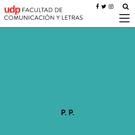
P. P.