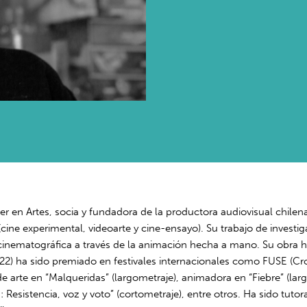
ter en Artes, socia y fundadora de la productora audiovisual chile
(cine experimental, videoarte y cine-ensayo). Su trabajo de investig
 cinematográfica a través de la animación hecha a mano. Su obra ha
022) ha sido premiado en festivales internacionales como FUSE (Cro
de arte en “Malqueridas” (largometraje), animadora en “Fiebre” (l
: Resistencia, voz y voto” (cortometraje), entre otros. Ha sido tuto