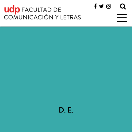
D. E.